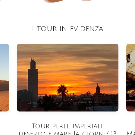
I tour in evidenza
Tour perle imperiali,
deserto e mare 14 giorni/ 13
Ma