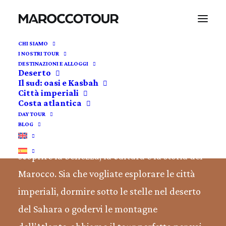
CHI SIAMO
I NOSTRI TOUR
DESTINAZIONI E ALLOGGI
Deserto
Viaggi nel deserto e
Il sud: oasi e Kasbah
Città imperiali
in tutto il Marocco
Costa atlantica
DAY TOUR
BLOG
Offriamo una vasta selezione di tour per
scoprire la bellezza, la cultura e la storia del
Marocco. Sia che vogliate esplorare le città
imperiali, dormire sotto le stelle nel deserto
del Sahara o godervi le montagne