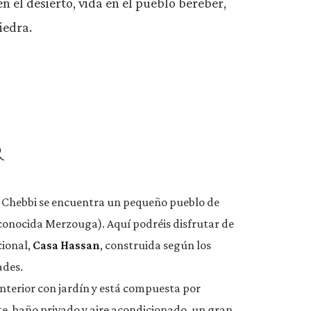
 el desierto, vida en el pueblo bereber,
iedra.
r
rg Chebbi se encuentra un pequeño pueblo de
conocida Merzouga). Aquí podréis disfrutar de
cional,
Casa Hassan
, construida según los
ades.
 interior con jardín y está compuesta por
e, baño privado y aire acondicionado, un gran